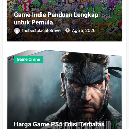
Game Indie Panduan Lengkap
untuk Pemula
thebestplacetotravel
Agu 5, 2026
Game Online
Harga Game PS5 Edisi Terbatas