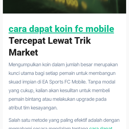
cara dapat koin fc mobile
Tercepat Lewat Trik
Market
Mengumpulkan koin dalam jumlah besar merupakan
kunci utama bagi setiap pemain untuk membangun
skuad impian di EA Sports FC Mobile. Tanpa modal
yang cukup, kalian akan kesulitan untuk membeli
pemain bintang atau melakukan upgrade pada
atribut tim kesayangan.
Salah satu metode yang paling efektif adalah dengan
memahami secara mendalam tentang
cara dapat