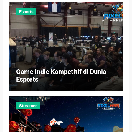
Esports
Game Indie Kompetitif di Dunia
Esports
Streamer