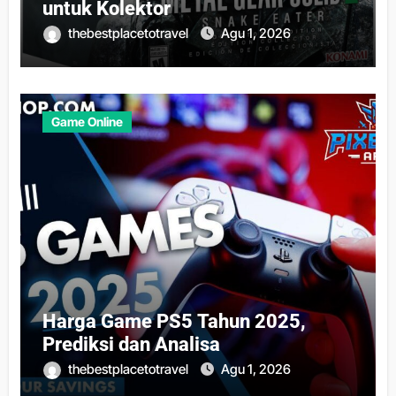
untuk Kolektor
thebestplacetotravel
Agu 1, 2026
Game Online
Harga Game PS5 Tahun 2025,
Prediksi dan Analisa
thebestplacetotravel
Agu 1, 2026