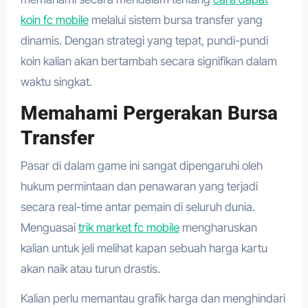
koin fc mobile
melalui sistem bursa transfer yang
dinamis. Dengan strategi yang tepat, pundi-pundi
koin kalian akan bertambah secara signifikan dalam
waktu singkat.
Memahami Pergerakan Bursa
Transfer
Pasar di dalam game ini sangat dipengaruhi oleh
hukum permintaan dan penawaran yang terjadi
secara real-time antar pemain di seluruh dunia.
Menguasai
trik market fc mobile
mengharuskan
kalian untuk jeli melihat kapan sebuah harga kartu
akan naik atau turun drastis.
Kalian perlu memantau grafik harga dan menghindari