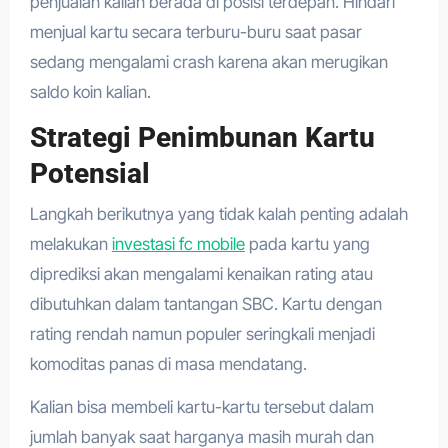
penjualan kalian berada di posisi terdepan. Hindari
menjual kartu secara terburu-buru saat pasar
sedang mengalami crash karena akan merugikan
saldo koin kalian.
Strategi Penimbunan Kartu
Potensial
Langkah berikutnya yang tidak kalah penting adalah
melakukan
investasi fc mobile
pada kartu yang
diprediksi akan mengalami kenaikan rating atau
dibutuhkan dalam tantangan SBC. Kartu dengan
rating rendah namun populer seringkali menjadi
komoditas panas di masa mendatang.
Kalian bisa membeli kartu-kartu tersebut dalam
jumlah banyak saat harganya masih murah dan