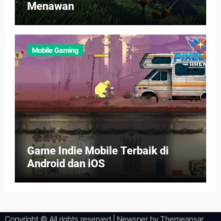
Menawan
Mobile Gaming
Game Indie Mobile Terbaik di
Android dan iOS
Copyright © All rights reserved
|
Newsper
by
Themeansar
.