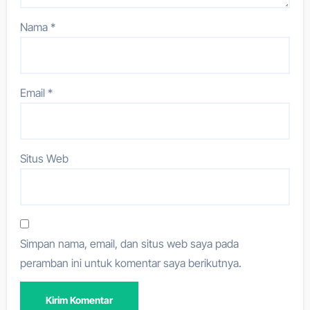
Nama
*
Email
*
Situs Web
Simpan nama, email, dan situs web saya pada
peramban ini untuk komentar saya berikutnya.