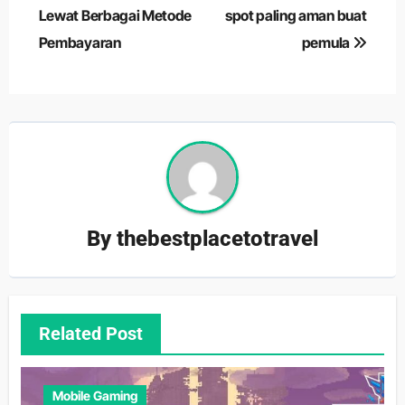
Lewat Berbagai Metode
spot paling aman buat
Pembayaran
pemula
By
thebestplacetotravel
Related Post
Mobile Gaming