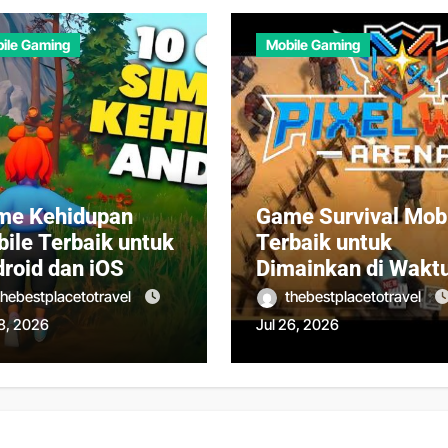
ile Gaming
Mobile Gaming
me Kehidupan
Game Survival Mob
ile Terbaik untuk
Terbaik untuk
roid dan iOS
Dimainkan di Wakt
Luang
thebestplacetotravel
thebestplacetotravel
28, 2026
Jul 26, 2026