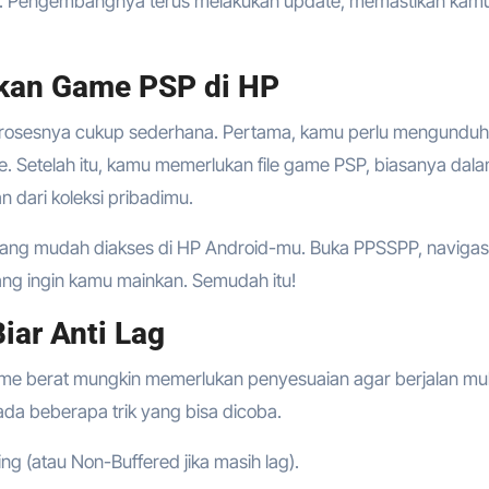
oid. Pengembangnya terus melakukan update, memastikan kam
kan Game PSP di HP
Prosesnya cukup sederhana. Pertama, kamu perlu mengunduh
re. Setelah itu, kamu memerlukan file game PSP, biasanya dal
 dari koleksi pribadimu.
 yang mudah diakses di HP Android-mu. Buka PPSSPP, navigas
yang ingin kamu mainkan. Semudah itu!
iar Anti Lag
e berat mungkin memerlukan penyesuaian agar berjalan mul
 ada beberapa trik yang bisa dicoba.
g (atau Non-Buffered jika masih lag).