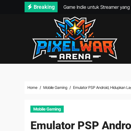
Skip
Breaking
Game Indie untuk Streamer yang
to
Game Indie PC dengan Grafis M
content
Game Indie Mobile Terbaik di And
Game Indie Panduan Lengkap un
Harga Game PS5 Edisi Terbatas u
Harga Game PS5 Tahun 2025, Pred
Perbandingan Harga Game PS5 Dig
Home
Mobile Gaming
Emulator PSP Android, Hidupkan L
Daftar Harga Game PS5 di Toko O
Harga Game PS5 Terbaru dan Ter
Mobile Gaming
Game Indie Kompetitif di Dunia E
Emulator PSP Andro