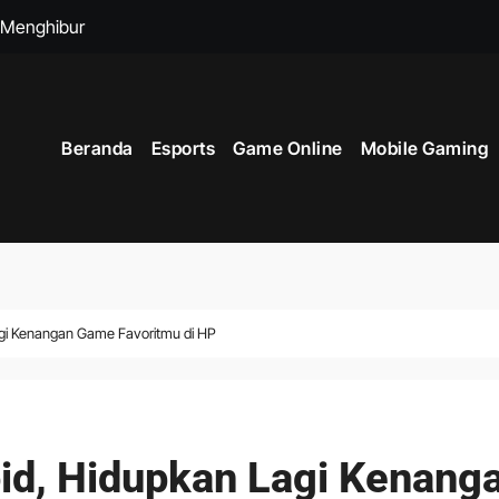
 Menghibur
enawan
roid dan iOS
Beranda
Esports
Game Online
Mobile Gaming
tuk Pemula
ntuk Kolektor
iksi dan Analisa
ital dan Fisik
agi Kenangan Game Favoritmu di HP
nline dan Toko Fisik
lengkap di Indonesia
sports
id, Hidupkan Lagi Kenang