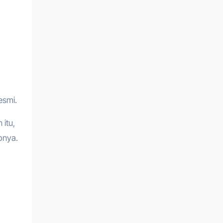
esmi.
itu,
pnya.