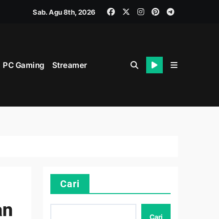
Sab. Agu 8th, 2026
PC Gaming
Streamer
Cari
an
Cari