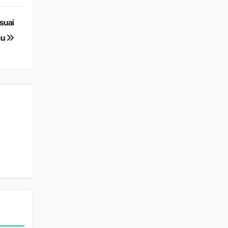
suai
mu