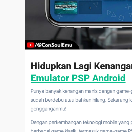
Hidupkan Lagi Kenanga
Emulator PSP Android
Punya banyak kenangan manis dengan game-gam
sudah berdebu atau bahkan hilang. Sekarang k
gengganganmu!
Dengan perkembangan teknologi mobile yang p
berbagai game klasik, termasuk game-game PS