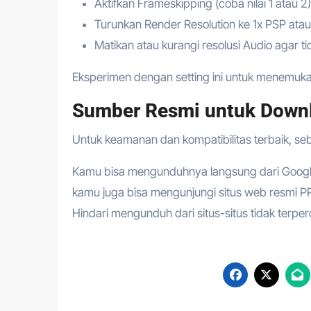
Aktifkan Frameskipping (coba nilai 1 atau 2)
Turunkan Render Resolution ke 1x PSP at
Matikan atau kurangi resolusi Audio agar
Eksperimen dengan setting ini untuk menemukan
Sumber Resmi untuk Down
Untuk keamanan dan kompatibilitas terbaik, s
Kamu bisa mengunduhnya langsung dari Google P
kamu juga bisa mengunjungi situs web resmi 
Hindari mengunduh dari situs-situs tidak terp