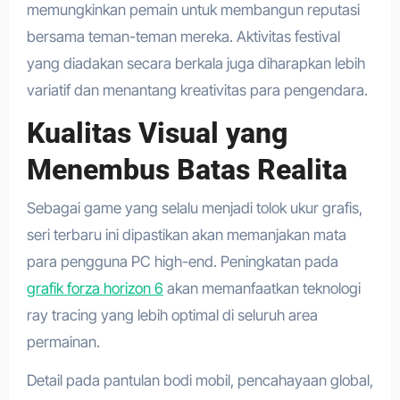
memungkinkan pemain untuk membangun reputasi
bersama teman-teman mereka. Aktivitas festival
yang diadakan secara berkala juga diharapkan lebih
variatif dan menantang kreativitas para pengendara.
Kualitas Visual yang
Menembus Batas Realita
Sebagai game yang selalu menjadi tolok ukur grafis,
seri terbaru ini dipastikan akan memanjakan mata
para pengguna PC high-end. Peningkatan pada
grafik forza horizon 6
akan memanfaatkan teknologi
ray tracing yang lebih optimal di seluruh area
permainan.
Detail pada pantulan bodi mobil, pencahayaan global,