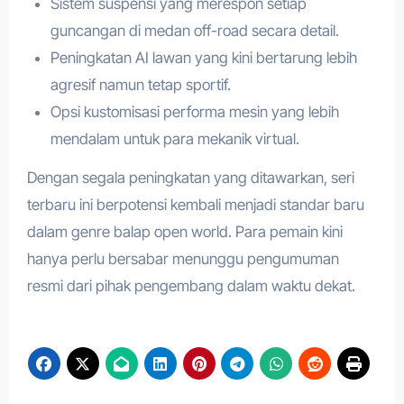
Sistem suspensi yang merespon setiap
guncangan di medan off-road secara detail.
Peningkatan AI lawan yang kini bertarung lebih
agresif namun tetap sportif.
Opsi kustomisasi performa mesin yang lebih
mendalam untuk para mekanik virtual.
Dengan segala peningkatan yang ditawarkan, seri
terbaru ini berpotensi kembali menjadi standar baru
dalam genre balap open world. Para pemain kini
hanya perlu bersabar menunggu pengumuman
resmi dari pihak pengembang dalam waktu dekat.