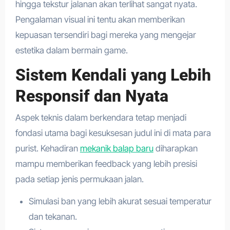
hingga tekstur jalanan akan terlihat sangat nyata.
Pengalaman visual ini tentu akan memberikan
kepuasan tersendiri bagi mereka yang mengejar
estetika dalam bermain game.
Sistem Kendali yang Lebih
Responsif dan Nyata
Aspek teknis dalam berkendara tetap menjadi
fondasi utama bagi kesuksesan judul ini di mata para
purist. Kehadiran
mekanik balap baru
diharapkan
mampu memberikan feedback yang lebih presisi
pada setiap jenis permukaan jalan.
Simulasi ban yang lebih akurat sesuai temperatur
dan tekanan.