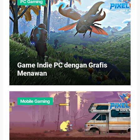
PC Gaming
Game Indie PC dengan Grafis
Menawan
Mobile Gaming