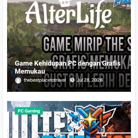
Game Kehidupan PC dengan Grafis
Memukau
thebestplacetotravel
Jul 28, 2026
PC Gaming