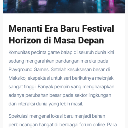
Menanti Era Baru Festival
Horizon di Masa Depan
Komunitas pecinta game balap di seluruh dunia kini
sedang mengarahkan pandangan mereka pada
Playground Games. Setelah kesuksesan besar di
Meksiko, ekspektasi untuk seri berikutnya melonjak
sangat tinggi. Banyak pemain yang mengharapkan
adanya perubahan besar pada sektor lingkungan
dan interaksi dunia yang lebih masif.
Spekulasi mengenai lokasi baru menjadi bahan
perbincangan hangat di berbagai forum online. Para