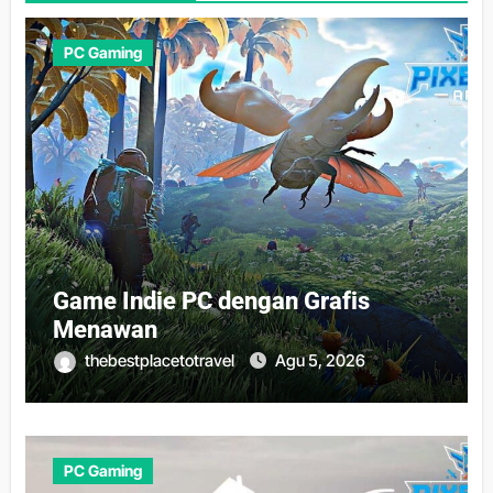
PC Gaming
Game Indie PC dengan Grafis
Menawan
thebestplacetotravel
Agu 5, 2026
PC Gaming