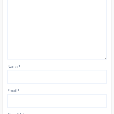
Nama
*
Email
*