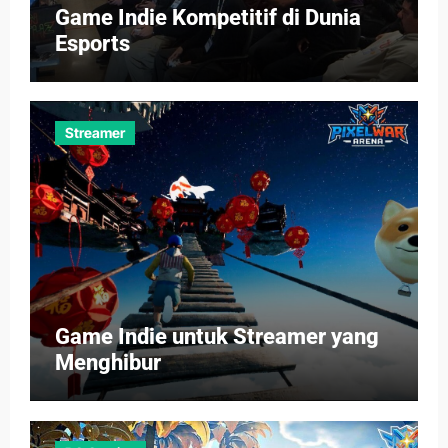
Game Indie Kompetitif di Dunia
Esports
Streamer
Game Indie untuk Streamer yang
Menghibur