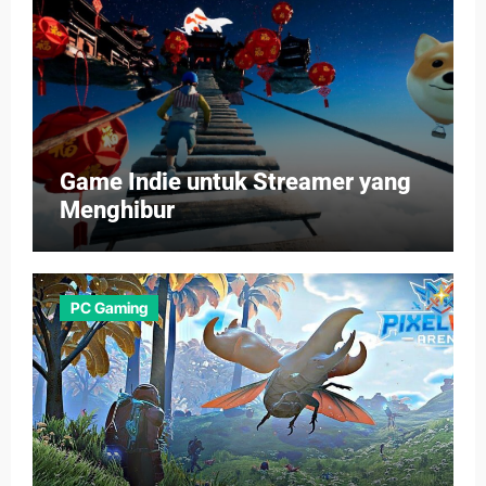
Game Indie untuk Streamer yang
Menghibur
PC Gaming