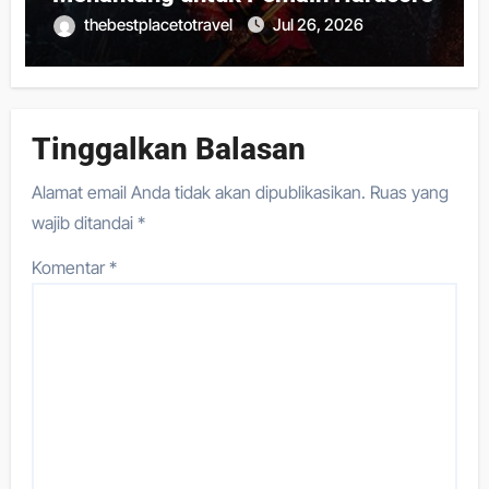
thebestplacetotravel
Jul 26, 2026
Tinggalkan Balasan
Alamat email Anda tidak akan dipublikasikan.
Ruas yang
wajib ditandai
*
Komentar
*