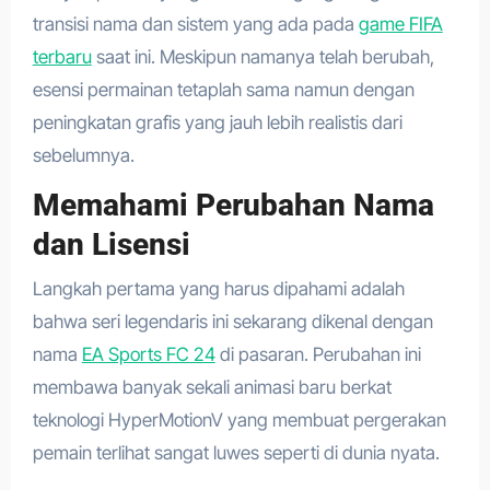
transisi nama dan sistem yang ada pada
game FIFA
terbaru
saat ini. Meskipun namanya telah berubah,
esensi permainan tetaplah sama namun dengan
peningkatan grafis yang jauh lebih realistis dari
sebelumnya.
Memahami Perubahan Nama
dan Lisensi
Langkah pertama yang harus dipahami adalah
bahwa seri legendaris ini sekarang dikenal dengan
nama
EA Sports FC 24
di pasaran. Perubahan ini
membawa banyak sekali animasi baru berkat
teknologi HyperMotionV yang membuat pergerakan
pemain terlihat sangat luwes seperti di dunia nyata.