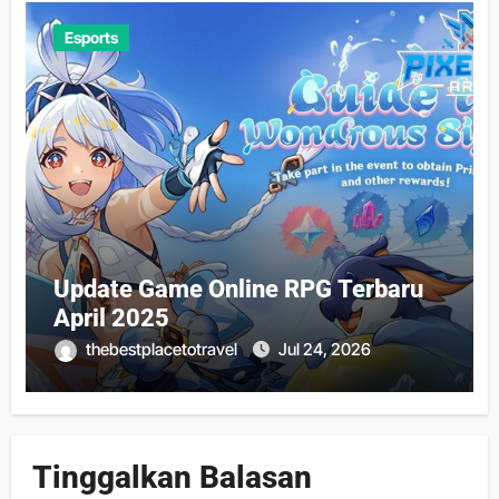
Esports
Update Game Online RPG Terbaru
April 2025
thebestplacetotravel
Jul 24, 2026
Tinggalkan Balasan