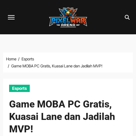
Skip
to
content
Home
Esports
Game MOBA PC Gratis, Kuasai Lane dan Jadilah MVP!
Esports
Game MOBA PC Gratis,
Kuasai Lane dan Jadilah
MVP!