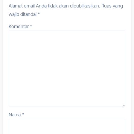
Alamat email Anda tidak akan dipublikasikan.
Ruas yang
wajib ditandai
*
Komentar
*
Nama
*