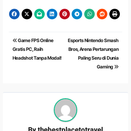
Navigasi
Game FPS Online
Esports Nintendo Smash
pos
Gratis PC, Raih
Bros, Arena Pertarungan
Headshot Tanpa Modal!
Paling Seru di Dunia
Gaming
By
thebestplacetotravel