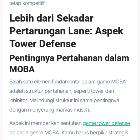
tetap kompetitif.
Lebih dari Sekadar
Pertarungan Lane: Aspek
Tower Defense
Pentingnya Pertahanan dalam
MOBA
Salah satu elemen fundamental dalam game MOBA
adalah struktur pertahanan, seperti tower dan
inhibitor. Melindungi struktur ini sama pentingnya
dengan menyerang markas musuh.
Aspek ini memberikan sentuhan
game tower defense
pc
pada genre MOBA. Kamu harus berpikir strategis