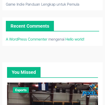
Game Indie Panduan Lengkap untuk Pemula
Recent Comments
A WordPress Commenter
mengenai
Hello world!
You Missed
Esports