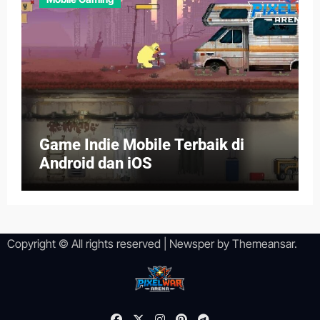
Game Indie Mobile Terbaik di
Android dan iOS
Copyright © All rights reserved
|
Newsper
by
Themeansar
.