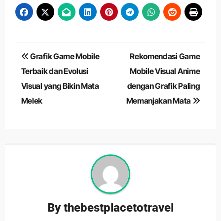
Navigasi
Grafik Game Mobile
Rekomendasi Game
pos
Terbaik dan Evolusi
Mobile Visual Anime
Visual yang Bikin Mata
dengan Grafik Paling
Melek
Memanjakan Mata
By
thebestplacetotravel