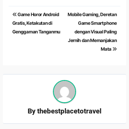
Navigasi
Game Horor Android
Mobile Gaming, Deretan
pos
Gratis, Ketakutan di
Game Smartphone
Genggaman Tanganmu
dengan Visual Paling
Jernih dan Memanjakan
Mata
By
thebestplacetotravel