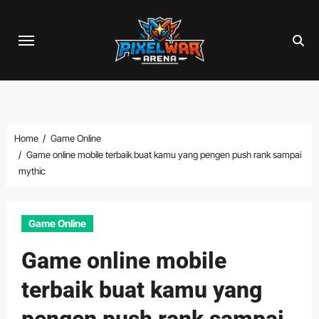
Skip
to
content
Home
Game Online
Game online mobile terbaik buat kamu yang pengen push rank sampai
mythic
Game Online
Game online mobile
terbaik buat kamu yang