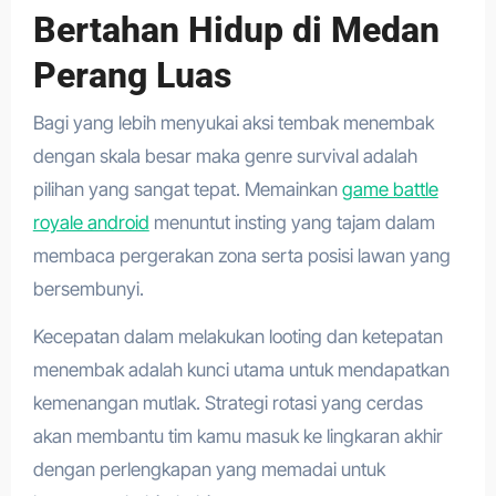
Bertahan Hidup di Medan
Perang Luas
Bagi yang lebih menyukai aksi tembak menembak
dengan skala besar maka genre survival adalah
pilihan yang sangat tepat. Memainkan
game battle
royale android
menuntut insting yang tajam dalam
membaca pergerakan zona serta posisi lawan yang
bersembunyi.
Kecepatan dalam melakukan looting dan ketepatan
menembak adalah kunci utama untuk mendapatkan
kemenangan mutlak. Strategi rotasi yang cerdas
akan membantu tim kamu masuk ke lingkaran akhir
dengan perlengkapan yang memadai untuk