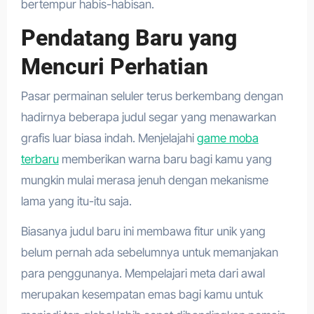
bertempur habis-habisan.
Pendatang Baru yang
Mencuri Perhatian
Pasar permainan seluler terus berkembang dengan
hadirnya beberapa judul segar yang menawarkan
grafis luar biasa indah. Menjelajahi
game moba
terbaru
memberikan warna baru bagi kamu yang
mungkin mulai merasa jenuh dengan mekanisme
lama yang itu-itu saja.
Biasanya judul baru ini membawa fitur unik yang
belum pernah ada sebelumnya untuk memanjakan
para penggunanya. Mempelajari meta dari awal
merupakan kesempatan emas bagi kamu untuk