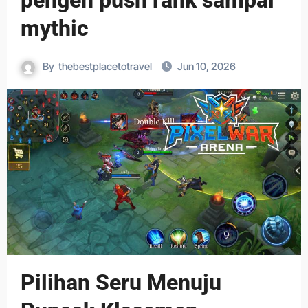
pengen push rank sampai
mythic
By
thebestplacetotravel
Jun 10, 2026
Pilihan Seru Menuju