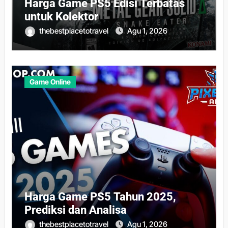
Harga Game PS5 Edisi Terbatas
untuk Kolektor
thebestplacetotravel
Agu 1, 2026
Game Online
Harga Game PS5 Tahun 2025,
Prediksi dan Analisa
thebestplacetotravel
Agu 1, 2026