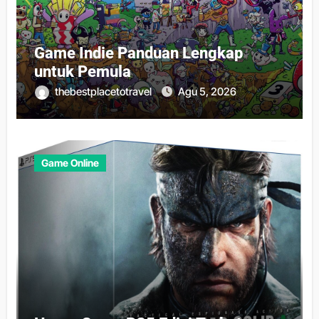
Game Indie Panduan Lengkap
untuk Pemula
thebestplacetotravel
Agu 5, 2026
Game Online