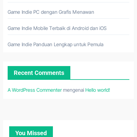
Game Indie PC dengan Grafis Menawan
Game Indie Mobile Terbaik di Android dan iOS
Game Indie Panduan Lengkap untuk Pemula
Recent Comments
A WordPress Commenter
mengenai
Hello world!
You Missed