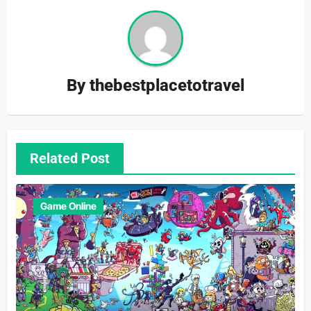
By
thebestplacetotravel
Related Post
Game Online