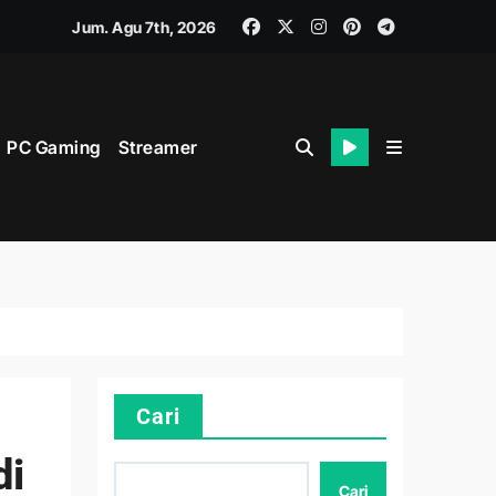
Jum. Agu 7th, 2026
PC Gaming
Streamer
Cari
di
Cari