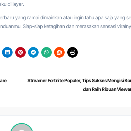
u di layar.
erbaru yang ramai dimainkan atau ingin tahu apa saja yang 
i panduanmu. Siap-siap ketagihan dan merasakan sensasi viralny
care
Streamer Fortnite Populer, Tips Sukses Mengisi Ko
dan Raih Ribuan Viewe