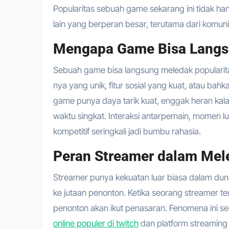
Popularitas sebuah game sekarang ini tidak han
lain yang berperan besar, terutama dari komuni
Mengapa Game Bisa Langs
Sebuah game bisa langsung meledak popularita
nya yang unik, fitur sosial yang kuat, atau bah
game punya daya tarik kuat, enggak heran kal
waktu singkat. Interaksi antarpemain, momen 
kompetitif seringkali jadi bumbu rahasia.
Peran Streamer dalam Mel
Streamer punya kekuatan luar biasa dalam du
ke jutaan penonton. Ketika seorang streamer t
penonton akan ikut penasaran. Fenomena ini 
online populer di twitch
dan platform streaming 