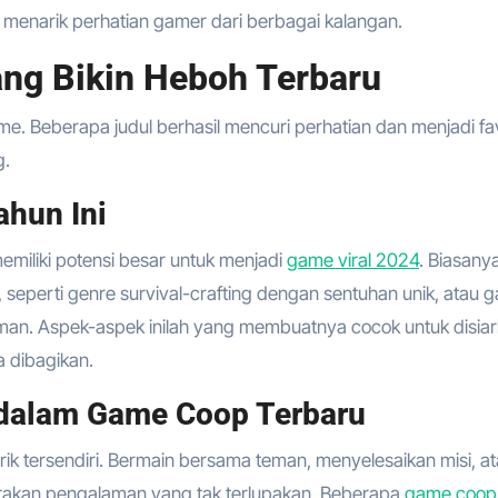
, menarik perhatian gamer dari berbagai kalangan.
ng Bikin Heboh Terbaru
game. Beberapa judul berhasil mencuri perhatian dan menjadi fa
g.
ahun Ini
emiliki potensi besar untuk menjadi
game viral 2024
. Biasany
eperti genre survival-crafting dengan sentuhan unik, atau 
man. Aspek-aspek inilah yang membuatnya cocok untuk disia
 dibagikan.
dalam Game Coop Terbaru
k tersendiri. Bermain bersama teman, menyelesaikan misi, a
takan pengalaman yang tak terlupakan. Beberapa
game coop