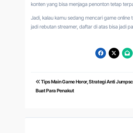
konten yang bisa menjaga penonton tetap terpak
Jadi, kalau kamu sedang mencari game online t
jadi rebutan streamer, daftar di atas bisa jad
Navigasi
Tips Main Game Horor, Strategi Anti Jumps
pos
Buat Para Penakut