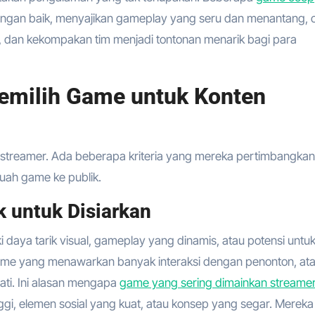
engan baik, menyajikan gameplay yang seru dan menantang, 
i, dan kekompakan tim menjadi tontonan menarik bagi para
emilih Game untuk Konten
a streamer. Ada beberapa kriteria yang mereka pertimbangkan
ah game ke publik.
k untuk Disiarkan
daya tarik visual, gameplay yang dinamis, atau potensi untu
e yang menawarkan banyak interaksi dengan penonton, at
ati. Ini alasan mengapa
game yang sering dimainkan streame
nggi, elemen sosial yang kuat, atau konsep yang segar. Mereka