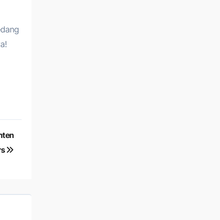
sedang
a!
nten
rs