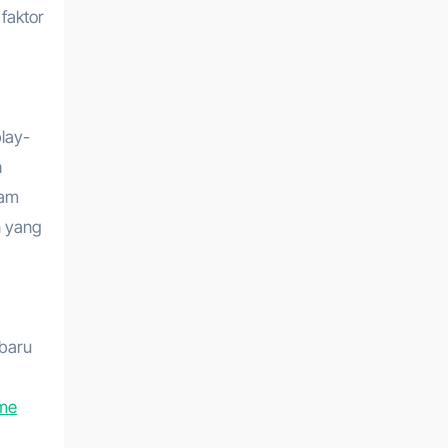
faktor
lay-
h
am
n yang
 baru
me