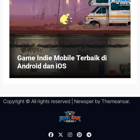
Game Indie Mobile Terbaik di
Android dan iOS
Copyright © All rights reserved
|
Newsper
by
Themeansar
.