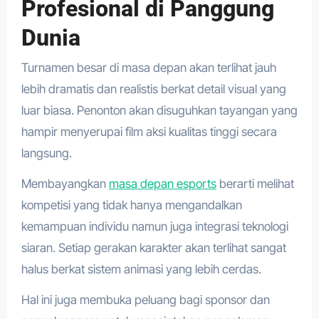
Profesional di Panggung
Dunia
Turnamen besar di masa depan akan terlihat jauh
lebih dramatis dan realistis berkat detail visual yang
luar biasa. Penonton akan disuguhkan tayangan yang
hampir menyerupai film aksi kualitas tinggi secara
langsung.
Membayangkan
masa depan esports
berarti melihat
kompetisi yang tidak hanya mengandalkan
kemampuan individu namun juga integrasi teknologi
siaran. Setiap gerakan karakter akan terlihat sangat
halus berkat sistem animasi yang lebih cerdas.
Hal ini juga membuka peluang bagi sponsor dan