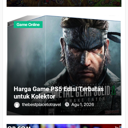
Game Online
Harga Game PS5 Edisi Terbatas
untuk Kolektor
thebestplacetotravel
Agu 1, 2026