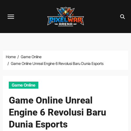
Skip
to
content
Home
Game Online
Game Online Unreal Engine 6 Revolusi Baru Dunia Esports
Game Online
Game Online Unreal
Engine 6 Revolusi Baru
Dunia Esports