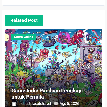
Related Post
Game Online
Game Indie Panduan Lengkap
untuk Pemula
thebestplacetotravel
Agu 5, 2026