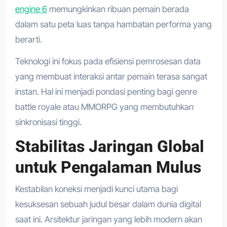
engine 6
memungkinkan ribuan pemain berada
dalam satu peta luas tanpa hambatan performa yang
berarti.
Teknologi ini fokus pada efisiensi pemrosesan data
yang membuat interaksi antar pemain terasa sangat
instan. Hal ini menjadi pondasi penting bagi genre
battle royale atau MMORPG yang membutuhkan
sinkronisasi tinggi.
Stabilitas Jaringan Global
untuk Pengalaman Mulus
Kestabilan koneksi menjadi kunci utama bagi
kesuksesan sebuah judul besar dalam dunia digital
saat ini. Arsitektur jaringan yang lebih modern akan