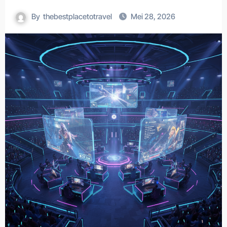
By
thebestplacetotravel
Mei 28, 2026