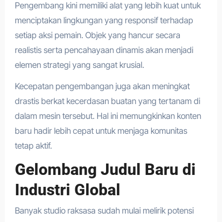
Pengembang kini memiliki alat yang lebih kuat untuk
menciptakan lingkungan yang responsif terhadap
setiap aksi pemain. Objek yang hancur secara
realistis serta pencahayaan dinamis akan menjadi
elemen strategi yang sangat krusial.
Kecepatan pengembangan juga akan meningkat
drastis berkat kecerdasan buatan yang tertanam di
dalam mesin tersebut. Hal ini memungkinkan konten
baru hadir lebih cepat untuk menjaga komunitas
tetap aktif.
Gelombang Judul Baru di
Industri Global
Banyak studio raksasa sudah mulai melirik potensi