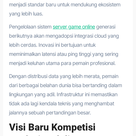
menjadi standar baru untuk mendukung ekosistem
yang lebih luas.
Pengelolaan sistem
server game online
generasi
berikutnya akan mengadopsi integrasi cloud yang
lebih cerdas. Inovasi ini bertujuan untuk
meminimalkan latensi atau ping tinggi yang sering
menjadi keluhan utama para pemain profesional.
Dengan distribusi data yang lebih merata, pemain
dari berbagai belahan dunia bisa bertanding dalam
lingkungan yang adil. Infrastruktur ini memastikan
tidak ada lagi kendala teknis yang menghambat
jalannya sebuah pertandingan besar.
Visi Baru Kompetisi