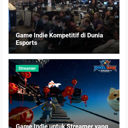
Game Indie Kompetitif di Dunia
Esports
Streamer
Game Indie untuk Streamer yang