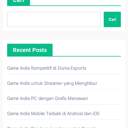
Cari
Recent Posts
Game Indie Kompetitif di Dunia Esports
Game Indie untuk Streamer yang Menghibur
Game Indie PC dengan Grafis Menawan
Game Indie Mobile Terbaik di Android dan iOS