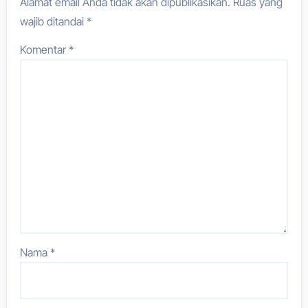
Alamat email Anda tidak akan dipublikasikan.
Ruas yang
wajib ditandai
*
Komentar
*
Nama
*