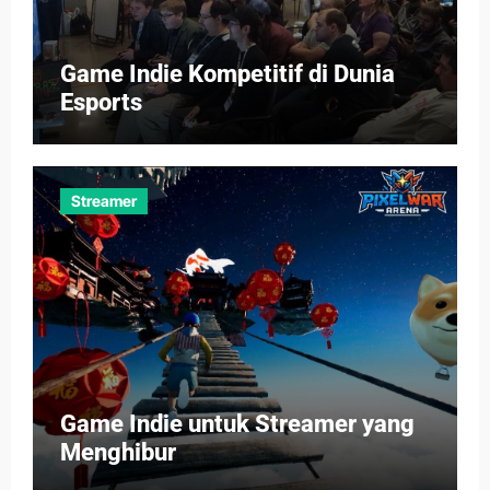
Game Indie Kompetitif di Dunia
Esports
Streamer
Game Indie untuk Streamer yang
Menghibur