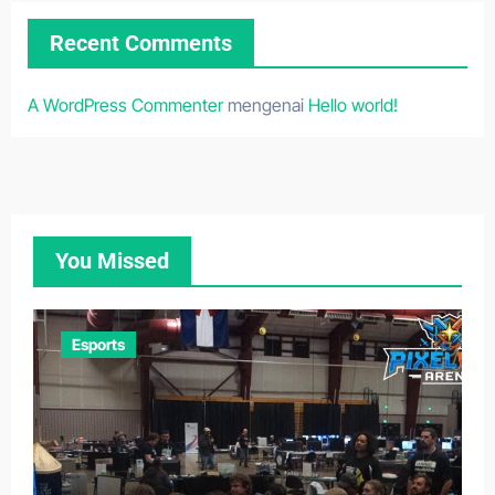
Recent Comments
A WordPress Commenter
mengenai
Hello world!
You Missed
Esports