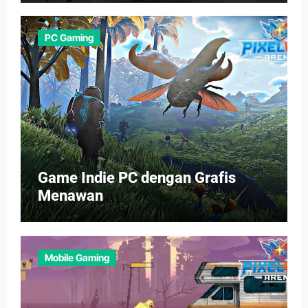
PC Gaming
Game Indie PC dengan Grafis
Menawan
Mobile Gaming