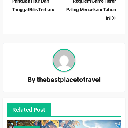
pos
Panduan Fitur Dan
Requiem Game Horor
Tanggal Rilis Terbaru
Paling Mencekam Tahun
Ini
By
thebestplacetotravel
Related Post