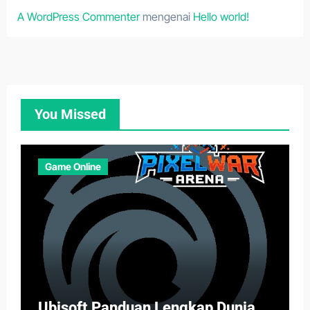
A WordPress Commenter
mengenai
Hello world!
You Missed
Game Online
Ubisoft Panduan Lengkap Dunia