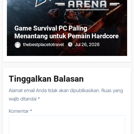
Game Survival PC Paling
Menantang untuk Pemain Hardcore
thebestplacetotravel
Jul 26, 2026
Tinggalkan Balasan
Alamat email Anda tidak akan dipublikasikan.
Ruas yang
wajib ditandai
*
Komentar
*