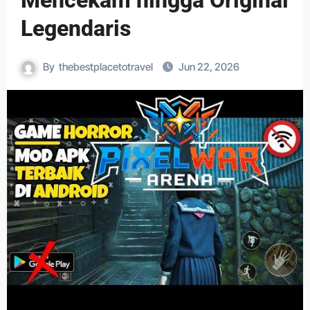
Mencekam hingga Original
Legendaris
By
thebestplacetotravel
Jun 22, 2026