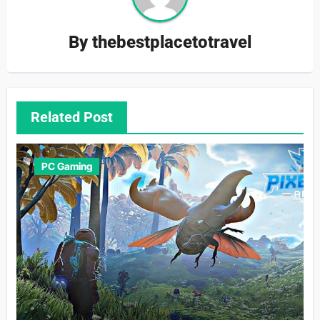
By
thebestplacetotravel
Related Post
PC Gaming