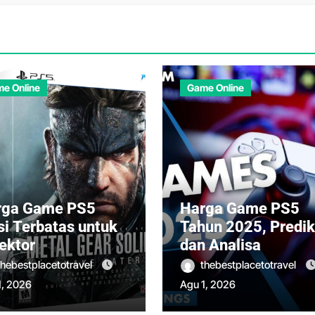
e Online
Game Online
rga Game PS5
Harga Game PS5
si Terbatas untuk
Tahun 2025, Predik
ektor
dan Analisa
thebestplacetotravel
thebestplacetotravel
1, 2026
Agu 1, 2026