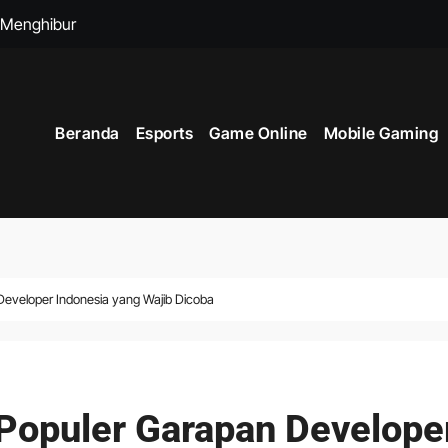
 Menghibur
enawan
roid dan iOS
Beranda
Esports
Game Online
Mobile Gaming
tuk Pemula
ntuk Kolektor
iksi dan Analisa
ital dan Fisik
eveloper Indonesia yang Wajib Dicoba
nline dan Toko Fisik
lengkap di Indonesia
sports
Populer Garapan Develope