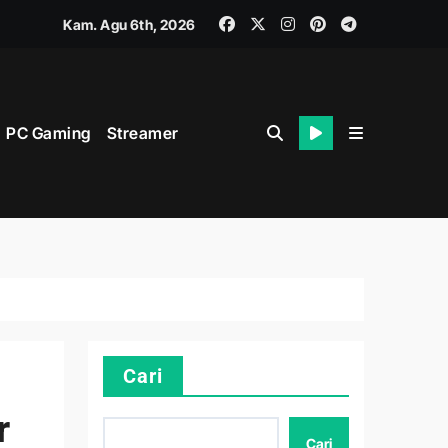
Kam. Agu 6th, 2026
PC Gaming
Streamer
Cari
r
Cari