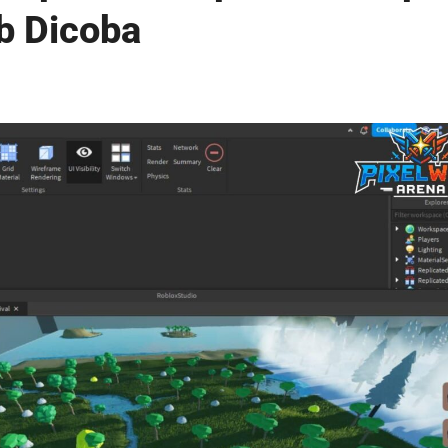
b Dicoba