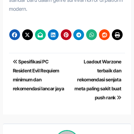
standar baru dalam genre survival horror di platform
modern.
Navigasi
Spesifikasi PC
Loadout Warzone
pos
Resident Evil Requiem
terbaik dan
minimum dan
rekomendasi senjata
rekomendasi lancar jaya
meta paling sakit buat
push rank