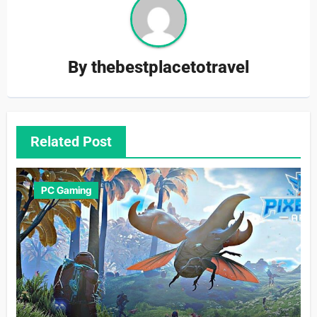
By
thebestplacetotravel
Related Post
PC Gaming