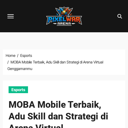
Skip
to
content
Home
Esports
MOBA Mobile Terbaik, Adu Skill dan Strategi di Arena Virtual
Genggamanmu
Esports
MOBA Mobile Terbaik,
Adu Skill dan Strategi di