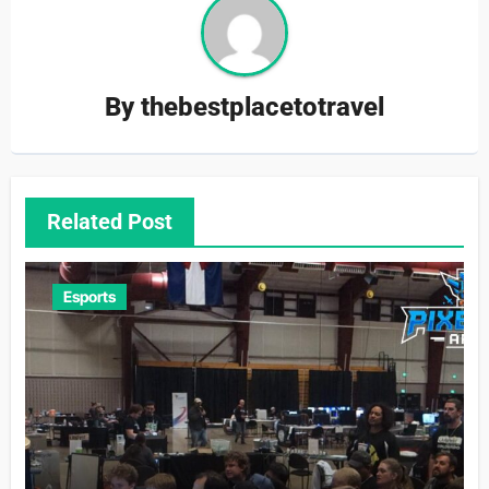
By
thebestplacetotravel
Related Post
Esports