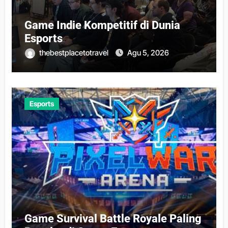
Game Indie Kompetitif di Dunia
Esports
thebestplacetotravel
Agu 5, 2026
Esports
Game Survival Battle Royale Paling