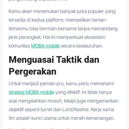
Kamu akan menemukan banyak judul populer yang
tersedia di kedua platform, memastikan teman-
temanmu bisa bermain bersama tanpa memandang
jenis perangkat. Hal ini memperkuat ekosistem
komunitas
MOBA mobile
secara keseluruhan.
Menguasai Taktik dan
Pergerakan
Untuk menjadi pemain pro, kamu perlu memahami
strategi MOBA mobile
yang efektif. Ini tidak hanya
soal mengalahkan musuh, tetapi juga mengamankan
objektif seperti turret dan Lord/Nashor. Kerja sama
tim adalah kunci utama untuk meraih kemenangan.