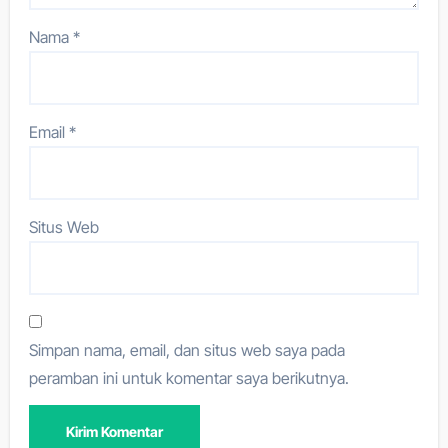
Nama
*
Email
*
Situs Web
Simpan nama, email, dan situs web saya pada
peramban ini untuk komentar saya berikutnya.