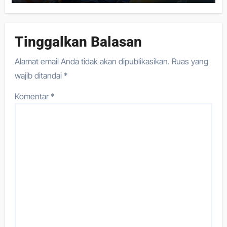
Tinggalkan Balasan
Alamat email Anda tidak akan dipublikasikan.
Ruas yang
wajib ditandai
*
Komentar
*