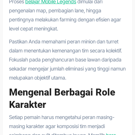
Proses
belajar Mobile Legends
dimulai dari
pengenalan map, pembagian lane, hingga
pentingnya melakukan farming dengan efisien agar
level cepat meningkat.
Pastikan Anda memahami peran minion dan turret
dalam menentukan kemenangan tim secara kolektif.
Fokuslah pada penghancuran base lawan daripada
sekadar mengejar jumlah eliminasi yang tinggi namun
melupakan objektif utama.
Mengenal Berbagai Role
Karakter
Setiap pemain harus mengetahui peran masing-
masing karakter agar komposisi tim menjadi