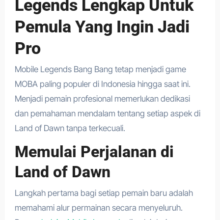
Legends Lengkap Untuk
Pemula Yang Ingin Jadi
Pro
Mobile Legends Bang Bang tetap menjadi game
MOBA paling populer di Indonesia hingga saat ini.
Menjadi pemain profesional memerlukan dedikasi
dan pemahaman mendalam tentang setiap aspek di
Land of Dawn tanpa terkecuali.
Memulai Perjalanan di
Land of Dawn
Langkah pertama bagi setiap pemain baru adalah
memahami alur permainan secara menyeluruh.