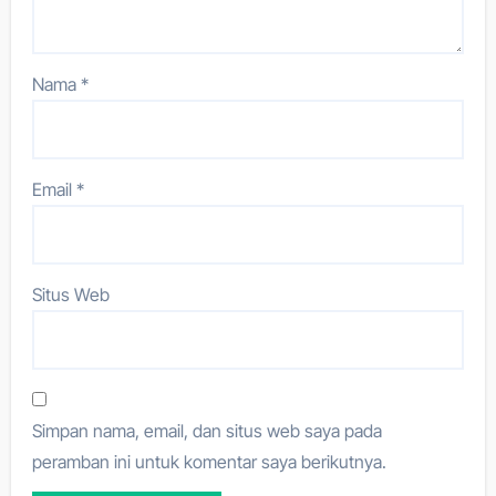
Nama
*
Email
*
Situs Web
Simpan nama, email, dan situs web saya pada
peramban ini untuk komentar saya berikutnya.