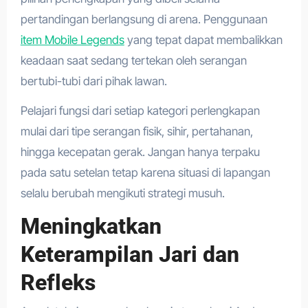
pertandingan berlangsung di arena. Penggunaan
item Mobile Legends
yang tepat dapat membalikkan
keadaan saat sedang tertekan oleh serangan
bertubi-tubi dari pihak lawan.
Pelajari fungsi dari setiap kategori perlengkapan
mulai dari tipe serangan fisik, sihir, pertahanan,
hingga kecepatan gerak. Jangan hanya terpaku
pada satu setelan tetap karena situasi di lapangan
selalu berubah mengikuti strategi musuh.
Meningkatkan
Keterampilan Jari dan
Refleks