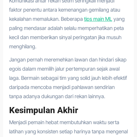
Komunikasi antar rekan setim seringkali menjadi
faktor penentu antara kemenangan gemilang atau
kekalahan memalukan. Beberapa
tips main ML
yang
paling mendasar adalah selalu memperhatikan peta
kecil dan memberikan sinyal peringatan jika musuh
menghilang.
Jangan pernah meremehkan lawan dan hindari sikap
egois dalam memilih jalur pertempuran sejak awal
laga. Bermain sebagai tim yang solid jauh lebih efektif
daripada mencoba menjadi pahlawan sendirian
tanpa adanya dukungan dari rekan lainnya.
Kesimpulan Akhir
Menjadi pemain hebat membutuhkan waktu serta
latihan yang konsisten setiap harinya tanpa mengenal