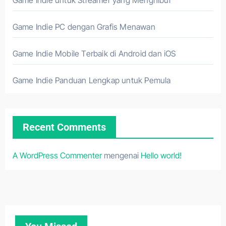
Game Indie PC dengan Grafis Menawan
Game Indie Mobile Terbaik di Android dan iOS
Game Indie Panduan Lengkap untuk Pemula
Recent Comments
A WordPress Commenter
mengenai
Hello world!