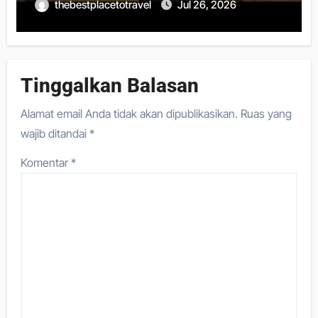
thebestplacetotravel
Jul 26, 2026
Tinggalkan Balasan
Alamat email Anda tidak akan dipublikasikan.
Ruas yang
wajib ditandai
*
Komentar
*