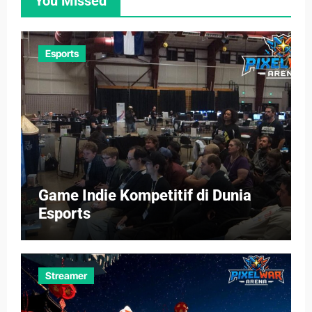
You Missed
Esports
Game Indie Kompetitif di Dunia
Esports
Streamer