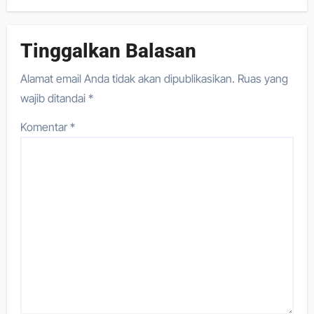
Tinggalkan Balasan
Alamat email Anda tidak akan dipublikasikan.
Ruas yang
wajib ditandai
*
Komentar
*