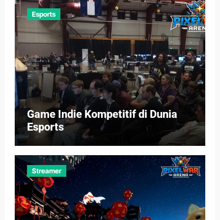
Esports
Game Indie Kompetitif di Dunia
Esports
Streamer