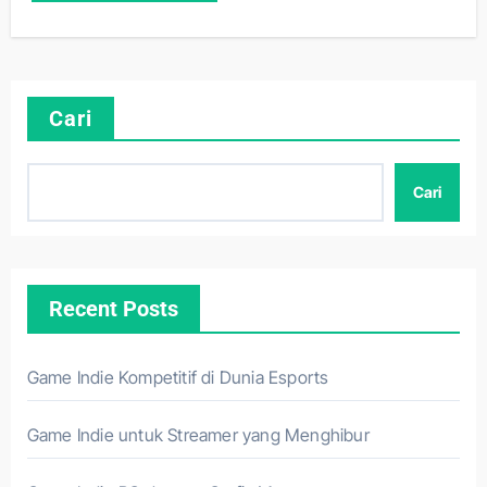
Cari
Cari
Recent Posts
Game Indie Kompetitif di Dunia Esports
Game Indie untuk Streamer yang Menghibur