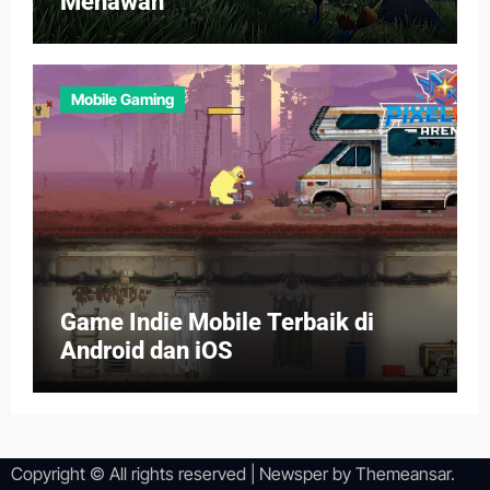
Menawan
Mobile Gaming
Game Indie Mobile Terbaik di
Android dan iOS
Copyright © All rights reserved
|
Newsper
by
Themeansar
.