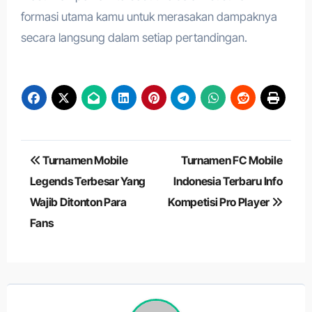
formasi utama kamu untuk merasakan dampaknya
secara langsung dalam setiap pertandingan.
Navigasi
Turnamen Mobile
Turnamen FC Mobile
pos
Legends Terbesar Yang
Indonesia Terbaru Info
Wajib Ditonton Para
Kompetisi Pro Player
Fans