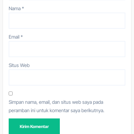
Nama
*
Email
*
Situs Web
Simpan nama, email, dan situs web saya pada
peramban ini untuk komentar saya berikutnya.