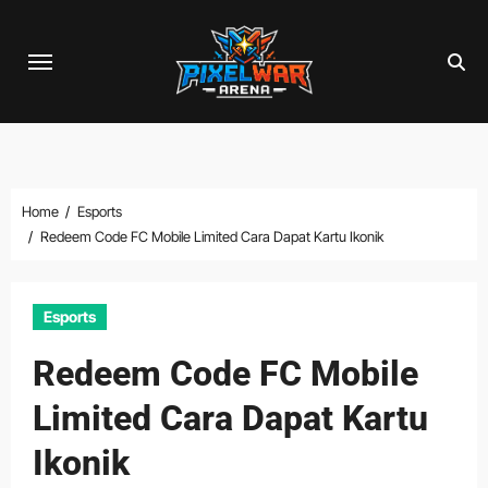
Skip
to
content
Home
Esports
Redeem Code FC Mobile Limited Cara Dapat Kartu Ikonik
Esports
Redeem Code FC Mobile
Limited Cara Dapat Kartu
Ikonik