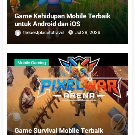
Game Kehidupan Mobile Terbaik
untuk Android dan iOS
thebestplacetotravel
Jul 28, 2026
Mobile Gaming
Game Survival Mobile Terbaik