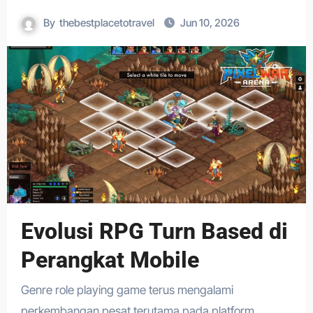
By
thebestplacetotravel
Jun 10, 2026
Evolusi RPG Turn Based di
Perangkat Mobile
Genre role playing game terus mengalami
perkembangan pesat terutama pada platform