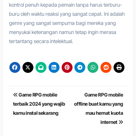
kontrol penuh kepada pemain tanpa harus terburu-
buru oleh waktu reaksi yang sangat cepat. Ini adalah
genre yang sangat sempurna bagi mereka yang
menyukai ketenangan namun tetap ingin merasa
tertantang secara intelektual.
Navigasi
Game RPG mobile
Game RPG mobile
pos
terbaik 2024 yang wajib
offline buat kamu yang
kamu instal sekarang
mau hemat kuota
internet