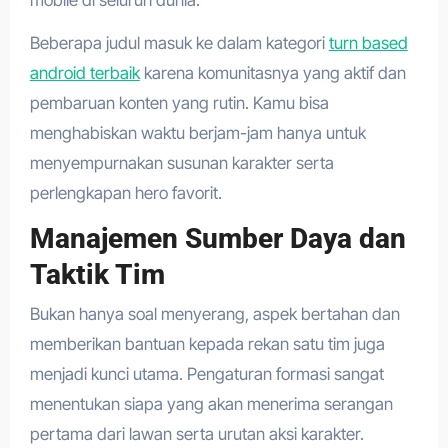
Beberapa judul masuk ke dalam kategori
turn based
android terbaik
karena komunitasnya yang aktif dan
pembaruan konten yang rutin. Kamu bisa
menghabiskan waktu berjam-jam hanya untuk
menyempurnakan susunan karakter serta
perlengkapan hero favorit.
Manajemen Sumber Daya dan
Taktik Tim
Bukan hanya soal menyerang, aspek bertahan dan
memberikan bantuan kepada rekan satu tim juga
menjadi kunci utama. Pengaturan formasi sangat
menentukan siapa yang akan menerima serangan
pertama dari lawan serta urutan aksi karakter.