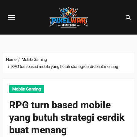
Skip
to
content
Home
Mobile Gaming
RPG turn based mobile yang butuh strategi cerdik buat menang
Mobile Gaming
RPG turn based mobile
yang butuh strategi cerdik
buat menang