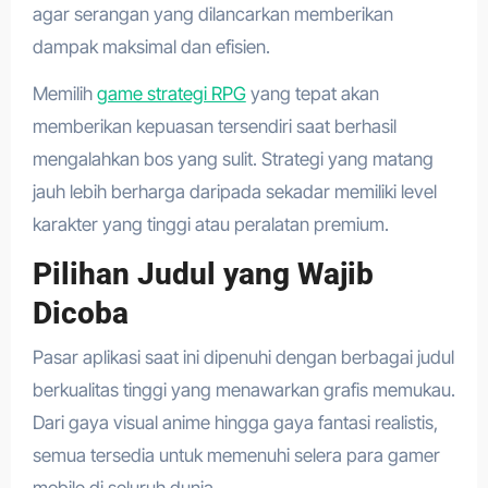
agar serangan yang dilancarkan memberikan
dampak maksimal dan efisien.
Memilih
game strategi RPG
yang tepat akan
memberikan kepuasan tersendiri saat berhasil
mengalahkan bos yang sulit. Strategi yang matang
jauh lebih berharga daripada sekadar memiliki level
karakter yang tinggi atau peralatan premium.
Pilihan Judul yang Wajib
Dicoba
Pasar aplikasi saat ini dipenuhi dengan berbagai judul
berkualitas tinggi yang menawarkan grafis memukau.
Dari gaya visual anime hingga gaya fantasi realistis,
semua tersedia untuk memenuhi selera para gamer
mobile di seluruh dunia.