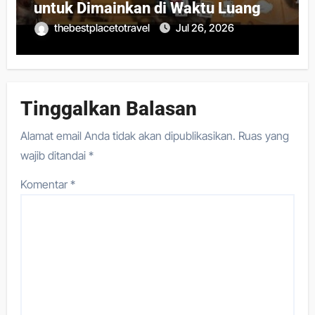
untuk Dimainkan di Waktu Luang
thebestplacetotravel
Jul 26, 2026
Tinggalkan Balasan
Alamat email Anda tidak akan dipublikasikan.
Ruas yang
wajib ditandai
*
Komentar
*