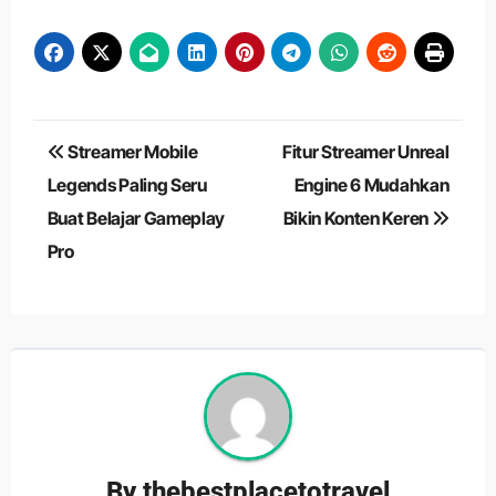
Navigasi
Streamer Mobile
Fitur Streamer Unreal
pos
Legends Paling Seru
Engine 6 Mudahkan
Buat Belajar Gameplay
Bikin Konten Keren
Pro
By
thebestplacetotravel