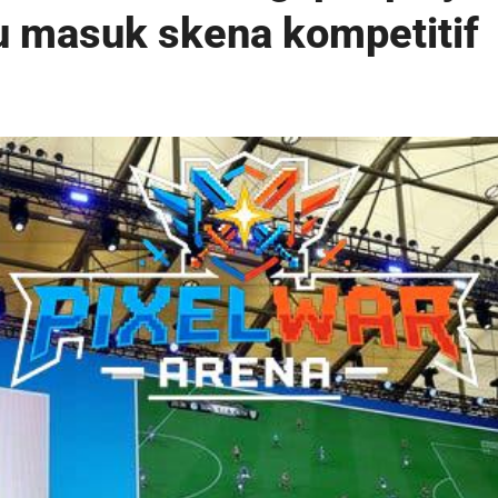
 masuk skena kompetitif