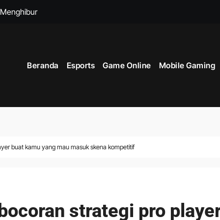
 Menghibur
enawan
roid dan iOS
Beranda
Esports
Game Online
Mobile Gaming
tuk Pemula
ntuk Kolektor
iksi dan Analisa
ital dan Fisik
layer buat kamu yang mau masuk skena kompetitif
nline dan Toko Fisik
lengkap di Indonesia
sports
ocoran strategi pro playe