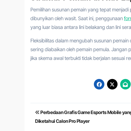
Pemilihan susunan pemain yang tepat menjadi p
dibunyikan oleh wasit. Saat ini, penggunaan
for
yang luar biasa antara lini belakang dan lini ser
Fleksibilitas dalam mengubah susunan pemain 
sering diabaikan oleh pemain pemula. Jangan 
jika skema awal terbukti tidak berjalan sesuai
Navigasi
Perbedaan Grafis Game Esports Mobile yan
pos
Diketahui Calon Pro Player