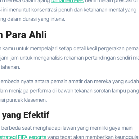
n mereka dalam ajang
turnamen FIFA
demi meraih prestasi di
si ini menuntut konsentrasi penuh dan ketahanan mental yang
ng dalam durasi yang intens.
n Para Ahli
amu untuk mempelajari setiap detail kecil pergerakan pemai
rjam-jam untuk menganalisis rekaman pertandingan sendiri 
rtahanan.
di pembeda nyata antara pemain amatir dan mereka yang sudah
si dalam menjaga performa di bawah tekanan sorotan lampu pa
sisi puncak klasemen.
yang Efektif
ng berbeda saat menghadapi lawan yang memiliki gaya main
strategi FIFA esports
yang tepat akan memberikan keunggula