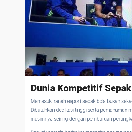
Dunia Kompetitif Sepak 
Memasuki ranah esport sepak bola bukan sekadar soal menendang bola ke gawang lawan secara acak.
Dibutuhkan dedikasi tinggi serta pemahaman 
musimnya seiring dengan pembaruan perangka