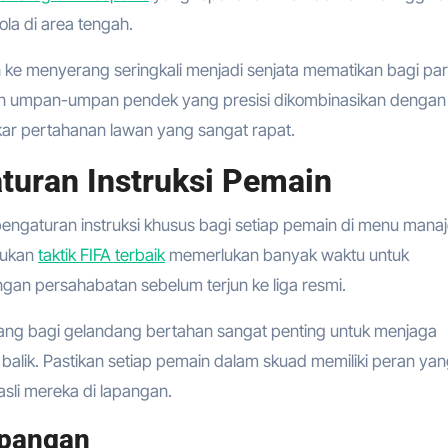
la di area tengah.
 ke menyerang seringkali menjadi senjata mematikan bagi pa
an umpan-umpan pendek yang presisi dikombinasikan dengan l
ar pertahanan lawan yang sangat rapat.
aturan Instruksi Pemain
, pengaturan instruksi khusus bagi setiap pemain di menu man
mukan
taktik FIFA terbaik
memerlukan banyak waktu untuk
ngan persahabatan sebelum terjun ke liga resmi.
erang bagi gelandang bertahan sangat penting untuk menjaga
alik. Pastikan setiap pemain dalam skuad memiliki peran yang
asli mereka di lapangan.
apangan