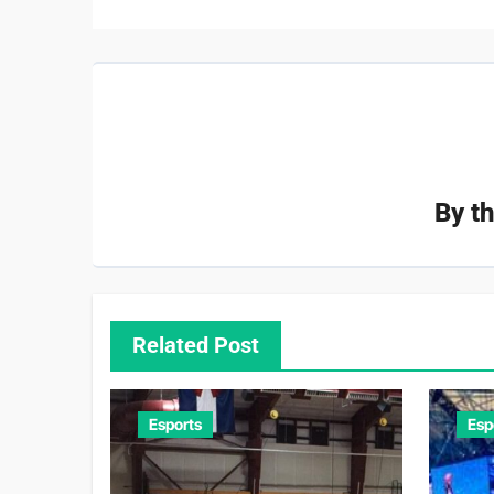
By
t
Related Post
Esports
Esp