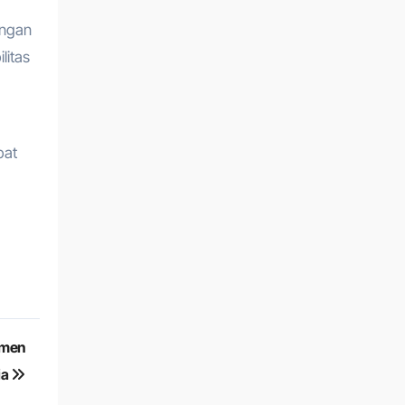
ingan
litas
pat
amen
ia