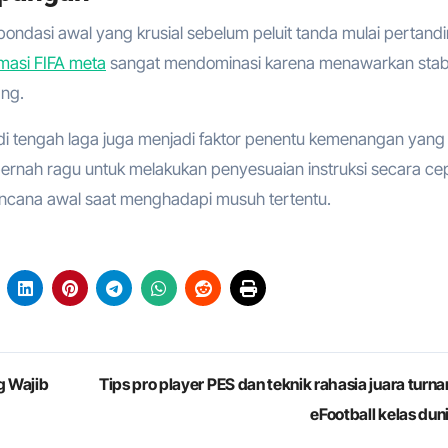
ondasi awal yang krusial sebelum peluit tanda mulai pertand
masi FIFA meta
sangat mendominasi karena menawarkan stabi
ang.
di tengah laga juga menjadi faktor penentu kemenangan yang
pernah ragu untuk melakukan penyesuaian instruksi secara ce
 rencana awal saat menghadapi musuh tertentu.
g Wajib
Tips pro player PES dan teknik rahasia juara turn
eFootball kelas dun