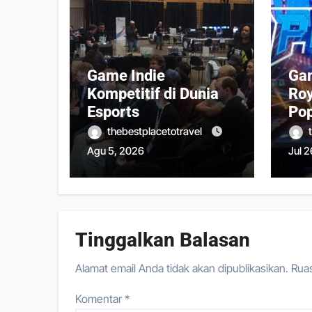
Game Indie
Gam
Kompetitif di Dunia
Roy
Esports
Pop
Esp
thebestplacetotravel
Agu 5, 2026
Jul 
Tinggalkan Balasan
Alamat email Anda tidak akan dipublikasikan.
Ruas
Komentar
*