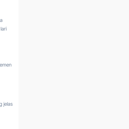
ra
ari
ajemen
 jelas