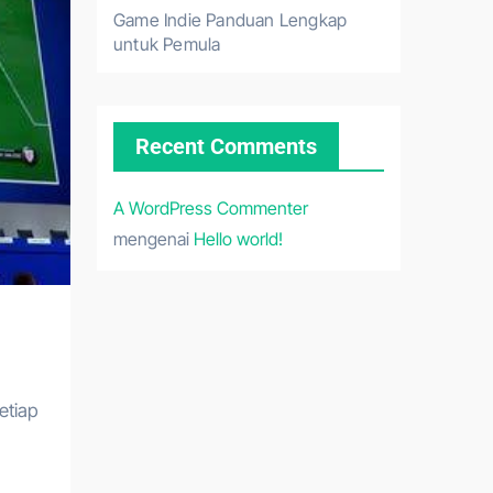
Game Indie Panduan Lengkap
untuk Pemula
Recent Comments
A WordPress Commenter
mengenai
Hello world!
etiap