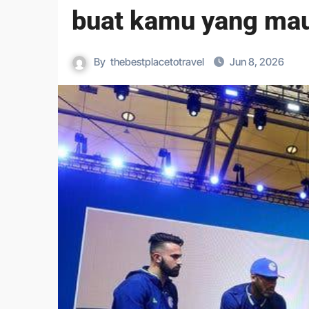
buat kamu yang mau
By
thebestplacetotravel
Jun 8, 2026